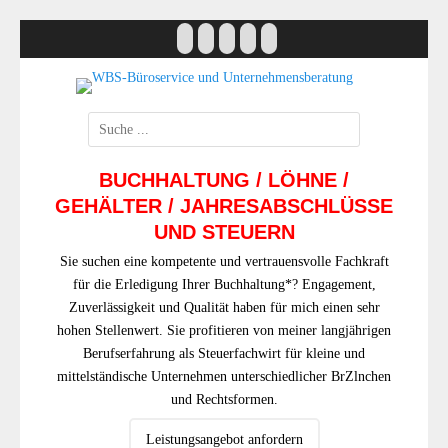
Zum
E-
Website
Telefon
Handset
Verknüpfung
Inhalt
Mail
springen
Just another WordPress site
WBS-Büroservice 
Unternehmensberat
Suche
nach:
BUCHHALTUNG / LÖHNE /
GEHÄLTER / JAHRESABSCHLÜSSE
UND STEUERN
Sie suchen eine kompetente und vertrauensvolle Fachkraft
für die Erledigung Ihrer Buchhaltung*? Engagement,
Zuverlässigkeit und Qualität haben für mich einen sehr
hohen Stellenwert. Sie profitieren von meiner langjährigen
Berufserfahrung als Steuerfachwirt für kleine und
mittelständische Unternehmen unterschiedlicher BrZlnchen
und Rechtsformen.
Leistungsangebot anfordern